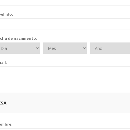
ellido:
cha de nacimiento:
ail:
ESA
ombre: