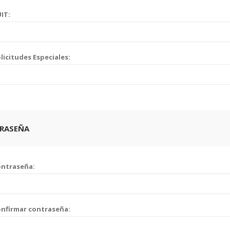
IT:
licitudes Especiales:
RASEÑA
ontraseña:
nfirmar contraseña: