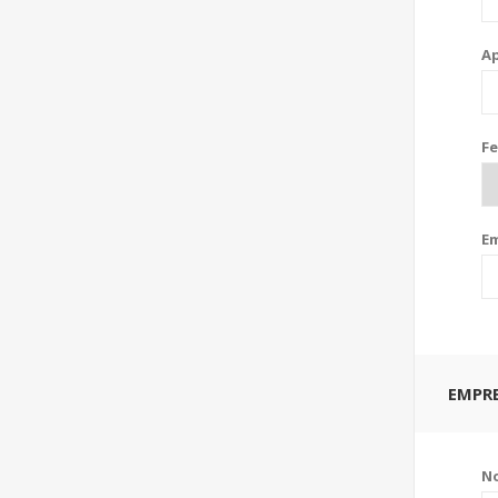
Ap
Fe
Em
EMPR
N