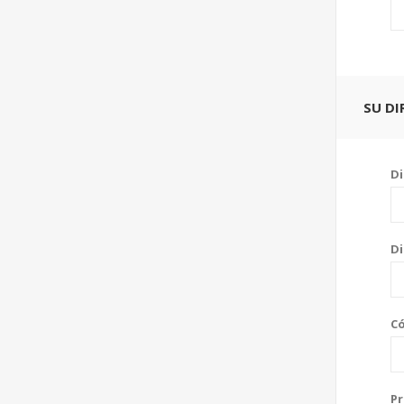
SU DI
Di
Di
Có
Pr