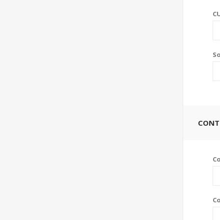
CU
So
CONT
C
Co