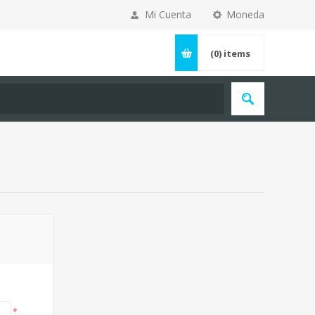
Mi Cuenta
Moneda
(0)
items
*