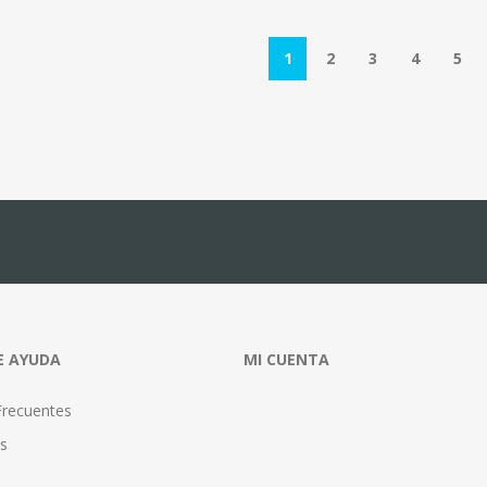
1
2
3
4
5
E AYUDA
MI CUENTA
Frecuentes
s