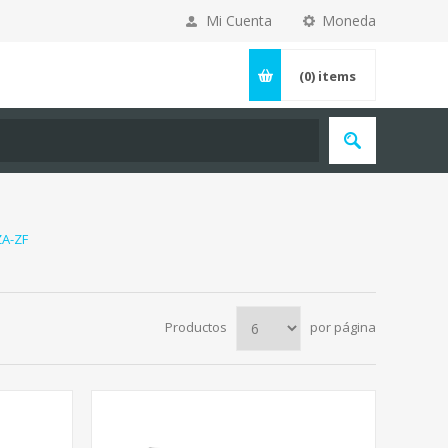
Mi Cuenta
Moneda
(0)
items
ZA-ZF
Productos
por página