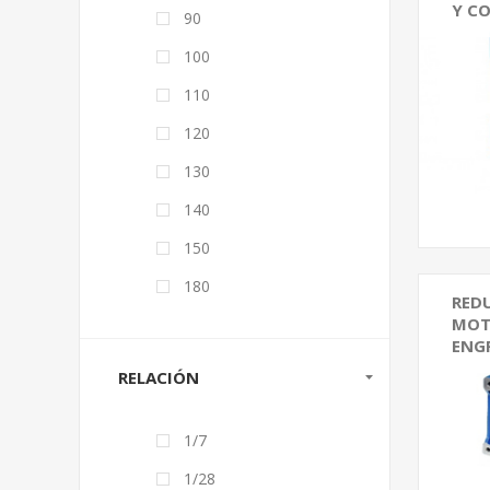
Y C
90
Reduc
100
NFC
110
Reduc
Comb
120
Acces
130
Reduc
140
Reduc
150
Most
180
RED
MOT
ENG
RELACIÓN
Redu
Redu
1/7
Redu
engra
1/28