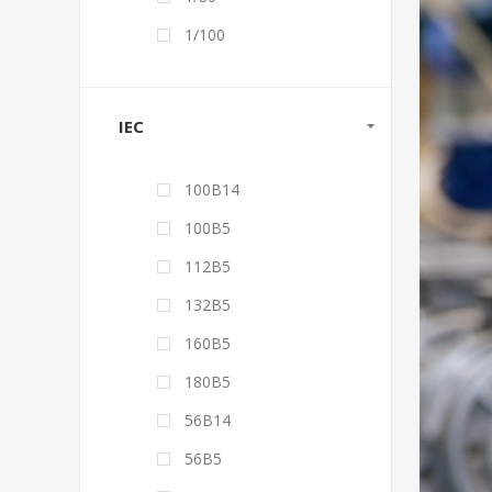
1/100
IEC
100B14
100B5
112B5
132B5
160B5
180B5
56B14
56B5