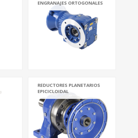
ENGRANAJES ORTOGONALES
Reductor Ortogonal OR-OM
iatico
Reductor Ortogonal RXO-700
Reductor Ortogonal RXO-800
Reductores y Motorreductores a
engranajes Ortogonales TC-TA-
TF
REDUCTORES PLANETARIOS
EPICICLOIDAL
mec
lo P