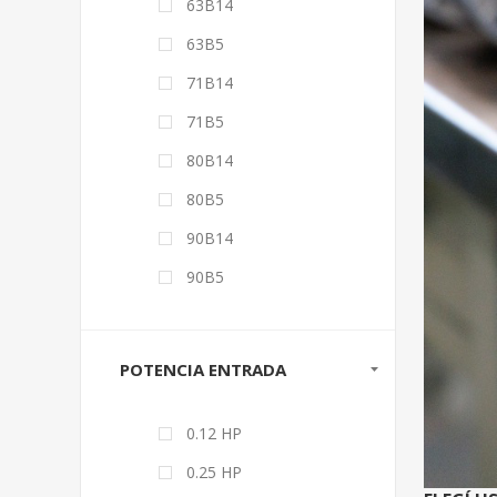
63B14
63B5
71B14
71B5
80B14
80B5
90B14
90B5
POTENCIA ENTRADA
0.12 HP
0.25 HP