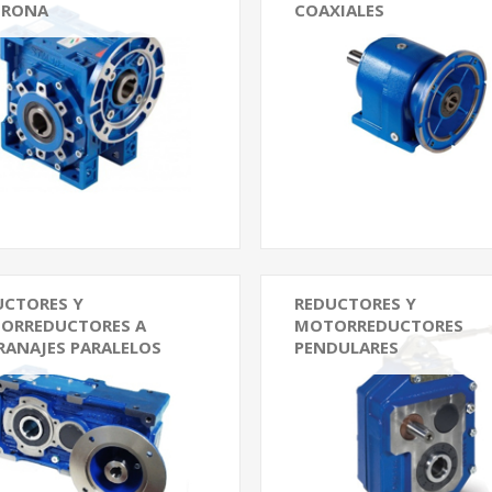
ORONA
COAXIALES
tores Sin fin y Corona
Reductores Coaxiales AM
N
Reductores Coaxiales FR As
tores Sin fin y Corona
inados CRI
orios para reductores
tores Sin fin y Corona WI
tores Sin fin y Corona WMI
rar todos
UCTORES Y
REDUCTORES Y
ORREDUCTORES A
MOTORREDUCTORES
RANAJES PARALELOS
PENDULARES
ctor Paralelo RXP700
Reductores a engranajes
Pendulares PA-PC-MA Tra
ctor Paralelo RXP800
Reductores Pendular Parale
ctores y Motorreductores a
najes Paralelos ZA-ZF