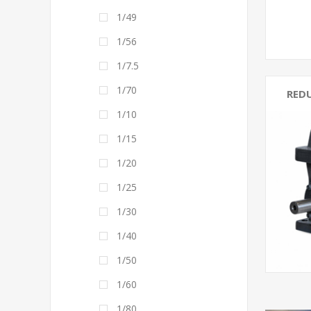
1/49
1/56
1/7.5
1/70
RED
1/10
1/15
1/20
1/25
1/30
1/40
1/50
1/60
1/80